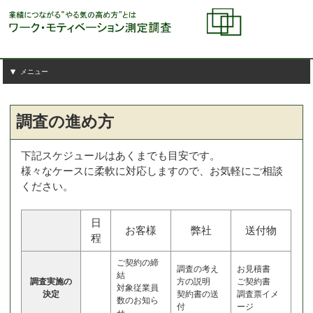
メニュー
調査の進め方
下記スケジュールはあくまでも目安です。
様々なケースに柔軟に対応しますので、お気軽にご相談
ください。
日
お客様
弊社
送付物
程
ご契約の締
調査の考え
お見積書
結
調査実施の
方の説明
ご契約書
対象従業員
決定
契約書の送
調査票イメ
数のお知ら
付
ージ
せ