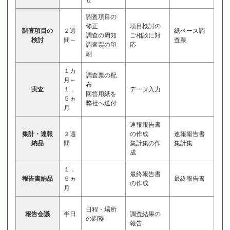
調査項目の
修正
項目検討の
調査項目の
２週
紙ベース調
調査の周知
ご相談に対
検討
間～
査票
調査票の印
応
刷
１カ
調査票の配
月～
布
実査
１．
データ入力
回答用紙を
５ヵ
弊社へ送付
月
速報報告書
集計・速報
２週
の作成
速報報告書
納品
間
集計集の作
集計集
成
１．
最終報告書
報告書納品
５ヵ
最終報告書
の作成
月
日程・場所
報告会議
半日
調査結果の
の調整
報告